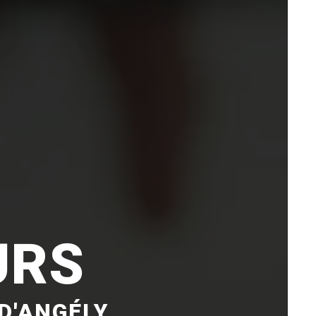
URS
D'ANGÉLY